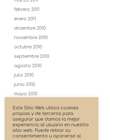
marzo 2011
febrero 2011
enero 2011
diciembre 2010
noviembre 2010
octubre 2010
septiembre 2010
agosto 2010
julio 2010
junio 2010
mayo 2010
abril 2010
Este Sitio Web utiliza cookies
febrero 2010
propias y de terceros para
asegurar que damos la mejor
enero 2010
experiencia al usuario en nuestro
sitio web. Puede retirar su
agosto 2009
consentimiento u oponerse al