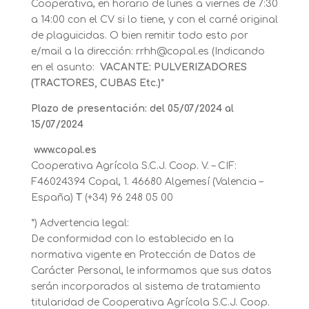
Cooperativa, en horario de lunes a viernes de 7:30
a 14:00 con el CV si lo tiene, y con el carné original
de plaguicidas. O bien remitir todo esto por
e/mail a la dirección: rrhh@copal.es (Indicando
en el asunto:
VACANTE: PULVERIZADORES
(TRACTORES, CUBAS Etc.)
*
Plazo de presentación: del 05/07/2024 al
15/07/2024
www.copal.es
Cooperativa Agrícola S.C.J. Coop. V. – CIF:
F46024394 Copal, 1. 46680 Algemesí (Valencia –
España)
T
(+34) 96 248 05 00
*) Advertencia legal:
De conformidad con lo establecido en la
normativa vigente en Protección de Datos de
Carácter Personal, le informamos que sus datos
serán incorporados al sistema de tratamiento
titularidad de Cooperativa Agrícola S.C.J. Coop.