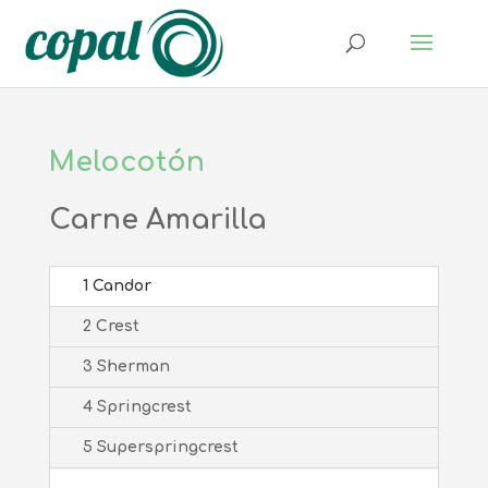
Melocotón
Carne Amarilla
1 Candor
2 Crest
3 Sherman
4 Springcrest
5 Superspringcrest