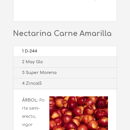
Nectarina Carne Amarilla
1 D-244
2 May Glo
3 Super Morena
4 Zincal5
ÁRBOL:
Po
rte semi-
erecto,
vigor