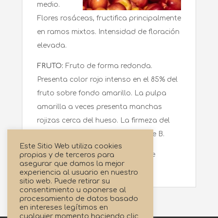
medio.
Flores rosáceas, fructifica principalmente
en ramos mixtos. Intensidad de floración
elevada.
FRUTO:
Fruto de forma redonda.
Presenta color rojo intenso en el 85% del
fruto sobre fondo amarillo. La pulpa
amarilla a veces presenta manchas
rojizas cerca del hueso. La firmeza del
fruto es buena. Calibre dominante B.
Este Sitio Web utiliza cookies
propias y de terceros para
ÉPOCA DE RECOLECCIÓN:
Va de
asegurar que damos la mejor
principios a finales de mayo.
experiencia al usuario en nuestro
sitio web. Puede retirar su
consentimiento u oponerse al
procesamiento de datos basado
en intereses legítimos en
cualquier momento haciendo clic