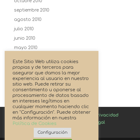
octubre 2010
septiembre 2010
agosto 2010
julio 2010
junio 2010
mayo 2010
abril 2010
Este Sitio Web utiliza cookies
febrero 2010
propias y de terceros para
asegurar que damos la mejor
enero 2010
experiencia al usuario en nuestro
sitio web. Puede retirar su
agosto 2009
consentimiento u oponerse al
procesamiento de datos basado
en intereses legítimos en
cualquier momento haciendo clic
en "Configuración". Puede obtener
Canal de denuncias
Política de privacidad
más información en nuestra
Política de cookies
Aviso Legal
Política de Cookies
Enlaces de Interés
Configuración