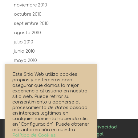
noviembre 2010
octubre 2010
septiembre 2010
agosto 2010
julio 2010
junio 2010
mayo 2010
abril 2010
Este Sitio Web utiliza cookies
febrero 2010
propias y de terceros para
asegurar que damos la mejor
enero 2010
experiencia al usuario en nuestro
sitio web. Puede retirar su
agosto 2009
consentimiento u oponerse al
procesamiento de datos basado
en intereses legítimos en
cualquier momento haciendo clic
en "Configuración". Puede obtener
Canal de denuncias
Política de privacidad
más información en nuestra
Política de cookies
Aviso Legal
Política de Cookies