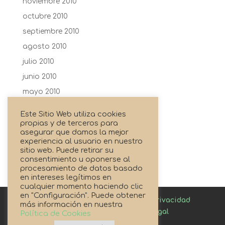
noviembre 2010
octubre 2010
septiembre 2010
agosto 2010
julio 2010
junio 2010
mayo 2010
abril 2010
Este Sitio Web utiliza cookies
febrero 2010
propias y de terceros para
asegurar que damos la mejor
enero 2010
experiencia al usuario en nuestro
sitio web. Puede retirar su
agosto 2009
consentimiento u oponerse al
procesamiento de datos basado
en intereses legítimos en
cualquier momento haciendo clic
en "Configuración". Puede obtener
Canal de denuncias
Política de privacidad
más información en nuestra
Política de cookies
Aviso Legal
Política de Cookies
Enlaces de Interés