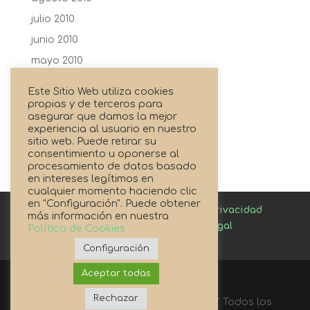
julio 2010
junio 2010
mayo 2010
abril 2010
Este Sitio Web utiliza cookies
febrero 2010
propias y de terceros para
asegurar que damos la mejor
enero 2010
experiencia al usuario en nuestro
sitio web. Puede retirar su
agosto 2009
consentimiento u oponerse al
procesamiento de datos basado
en intereses legítimos en
cualquier momento haciendo clic
en "Configuración". Puede obtener
Canal de denuncias
Política de privacidad
más información en nuestra
Política de cookies
Aviso Legal
Política de Cookies
Enlaces de Interés
Configuración
Aceptar todas
Rechazar
© Cooperativa Agricola S.C.J.Coop.V. Todos los