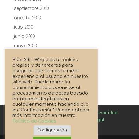
septiembre 2010
agosto 2010
julio 2010
junio 2010
mayo 2010
abril 2010
Este Sitio Web utiliza cookies
febrero 2010
propias y de terceros para
asegurar que damos la mejor
enero 2010
experiencia al usuario en nuestro
sitio web. Puede retirar su
agosto 2009
consentimiento u oponerse al
procesamiento de datos basado
en intereses legítimos en
cualquier momento haciendo clic
en "Configuración". Puede obtener
Canal de denuncias
Política de privacidad
más información en nuestra
Política de cookies
Aviso Legal
Política de Cookies
Enlaces de Interés
Configuración