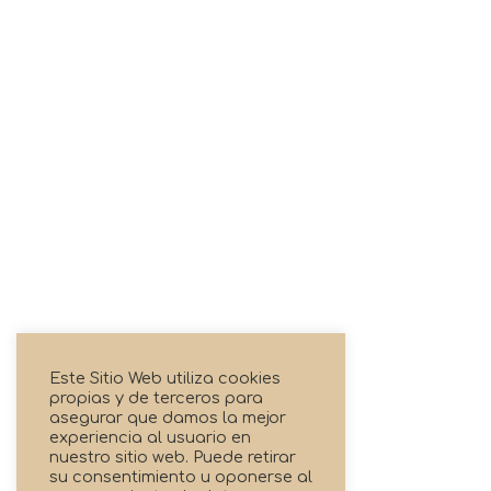
Este Sitio Web utiliza cookies
propias y de terceros para
asegurar que damos la mejor
experiencia al usuario en
nuestro sitio web. Puede retirar
su consentimiento u oponerse al